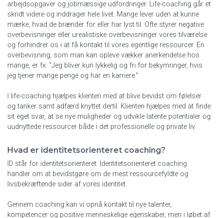
arbejdsopgaver og jobmæssige udfordringer. Life-coaching går et
skridt videre og inddrager hele livet. Mange lever uden at kunne
mærke, hvad de brænder for eller har lyst til. Ofte styrer negative
overbevisninger eller urealistiske overbevisninger vores tilværelse
og forhindrer os i at få kontakt til vores egentlige ressourcer. En
overbevisning, som man kan opleve vækker anerkendelse hos
mange, er fx: "Jeg bliver kun lykkelig og fri for bekymringer, hvis
jeg tjener mange penge og har en karriere."
I life-coaching hjælpes klienten med at blive bevidst om følelser
og tanker samt adfærd knyttet dertil. Klienten hjælpes med at finde
sit eget svar, at se nye muligheder og udvikle latente potentialer og
uudnyttede ressourcer både i det professionelle og private liv.
Hvad er identitetsorienteret coaching?
ID står for identitetsorienteret. Identitetsorienteret coaching
handler om at bevidstgøre om de mest ressourcefyldte og
livsbekræftende sider af vores identitet.
Gennem coaching kan vi opnå kontakt til nye talenter,
kompetencer og positive menneskelige egenskaber, men i løbet af