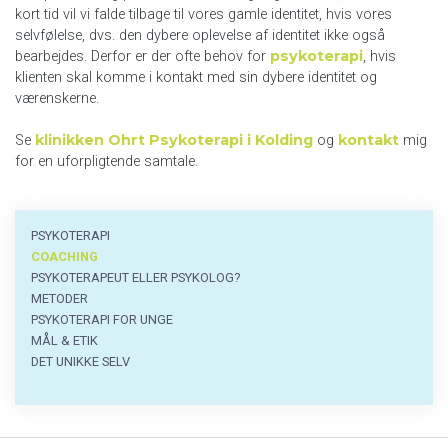
kort tid vil vi falde tilbage til vores gamle identitet, hvis vores
selvfølelse, dvs. den dybere oplevelse af identitet ikke også
psykoterapi
bearbejdes. Derfor er der ofte behov for
, hvis
klienten skal komme i kontakt med sin dybere identitet og
værenskerne.
klinikken Ohrt Psykoterapi i Kolding
kontakt
Se
og
mig
for en uforpligtende samtale.
Psykoterapi
PSYKOTERAPI
menu
COACHING
PSYKOTERAPEUT ELLER PSYKOLOG?
METODER
PSYKOTERAPI FOR UNGE
MÅL & ETIK
DET UNIKKE SELV