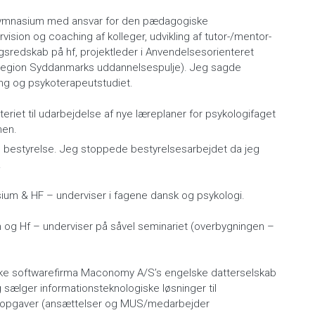
 Gymnasium med ansvar for den pædagogiske
vision og coaching af kolleger, udvikling af tutor-/mentor-
gsredskab på hf, projektleder i Anvendelsesorienteret
(Region Syddanmarks uddannelsespulje). Jeg sagde
ning og psykoterapeutstudiet.
teriet til udarbejdelse af nye læreplaner for psykologifaget
men.
 bestyrelse. Jeg stoppede bestyrelsesarbejdet da jeg
.
sium & HF – underviser i fagene dansk og psykologi.
 og Hf – underviser på såvel seminariet (overbygningen –
ske softwarefirma Maconomy A/S’s engelske datterselskab
sælger informationsteknologiske løsninger til
e opgaver (ansættelser og MUS/medarbejder