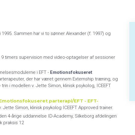
 i 1995. Sammen har vi to sønner Alexander (f. 1997) og
 9 timers supervision med video-optagelser af sessioner
nnelsesmodulerne i EFT -
Emotionsfokuseret
parterapeuter, der har været gennem Externship træning, og
trin i modellen v. Jette Simon, klinisk psykolog, ICEEFT
Emotionsfokuseret parterapi/EFT - EFT-
. Jette Simon, klinisk psykolog ICEEFT Approved trainer.
den 4-årige uddannelse ID-Academy, Silkeborg afdelingen
sk praksis 12