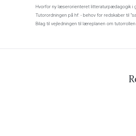
Hvorfor ny læserorienteret litteraturpædagogik i
Tutorordningen på hf: - behov for redskaber til "s
Bilag til vejledningen til læreplanen om tutorroll
R