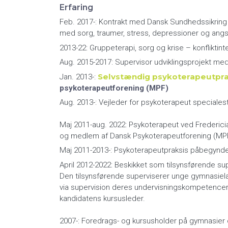
Erfaring
Feb. 2017-: Kontrakt med Dansk Sundhedssikring 
med sorg, traumer, stress, depressioner og angst
2013-22: Gruppeterapi, sorg og krise – konfliktin
Aug. 2015-2017: Supervisor udviklingsprojekt m
Selvstændig psykoterapeutpra
Jan. 2013-:
psykoterapeutforening (MPF)
Aug. 2013-: Vejleder for psykoterapeut special
Maj 2011-aug. 2022: Psykoterapeut ved Frederici
og medlem af Dansk Psykoterapeutforening (MP
Maj 2011-2013-: Psykoterapeutpraksis påbegynde
April 2012-2022: Beskikket som tilsynsførende su
Den tilsynsførende superviserer unge gymnasie
via supervision deres undervisningskompetencer i
kandidatens kursusleder.
2007-: Foredrags- og kursusholder på gymnasier 