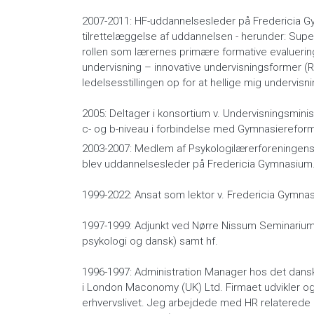
2007-2011: HF-uddannelsesleder på Fredericia
tilrettelæggelse af uddannelsen - herunder: Super
rollen som lærernes primære formative evaluerin
undervisning – innovative undervisningsformer 
ledelsesstillingen op for at hellige mig undervis
2005: Deltager i konsortium v. Undervisningsminis
c- og b-niveau i forbindelse med Gymnasierefor
2003-2007: Medlem af Psykologilærerforeningens
blev uddannelsesleder på Fredericia Gymnasium
1999-2022: Ansat som lektor v. Fredericia Gymna
1997-1999: Adjunkt ved Nørre Nissum Seminarium
psykologi og dansk) samt hf.
1996-1997: Administration Manager hos det dan
i London Maconomy (UK) Ltd. Firmaet udvikler og 
erhvervslivet. Jeg arbejdede med HR relatered