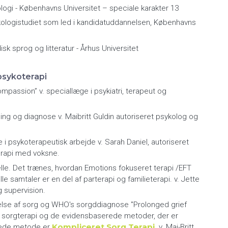
logi - Københavns Universitet – speciale karakter 13
kologistudiet som led i kandidatuddannelsen, Københavns
sk sprog og litteratur - Århus Universitet
psykoterapi
passion” v. speciallæge i psykiatri, terapeut og
ng og diagnose v. Maibritt Guldin autoriseret psykolog og
i psykoterapeutisk arbejde v. Sarah Daniel, autoriseret
terapi med voksne.
uelle. Det trænes, hvordan Emotions fokuseret terapi /EFT
lle samtaler er en del af parterapi og familieterapi. v. Jette
g supervision.
else af sorg og WHO's sorgddiagnose "Prolonged grief
r sorgterapi og de evidensbaserede metoder, der er
Kompliceret Sorg Terapi
vede metode er
.
v. Mai-Britt