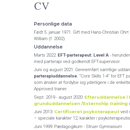
CV
Personlige data
Født 5. januar 1971. Gift med Hans-Christian Ohrt
William (f. 2002).
Uddannelse
Marts 2022:
EFT-parterapeut: Level A
- herunder
med parterapi ved godkendt EFT-supervisor.
Juni og august 2021: Gennemført samtlige udda
parterapiuddannelse.
"Core Skills 1-4" for EFT 
som ønsker at fordybe sig yderligere i de enkelte 
Approved trainer.
Efteruddannelse i 
Sept. 2019 - august 2020:
grunduddannelsen /Externship training
v
Certificeret psykoterapeut
Juni 2013:
ved 
– speciale karakter 12, karakter i psykoterapeuti
Juni 1999: Pædagogikum - Struer Gymnasium