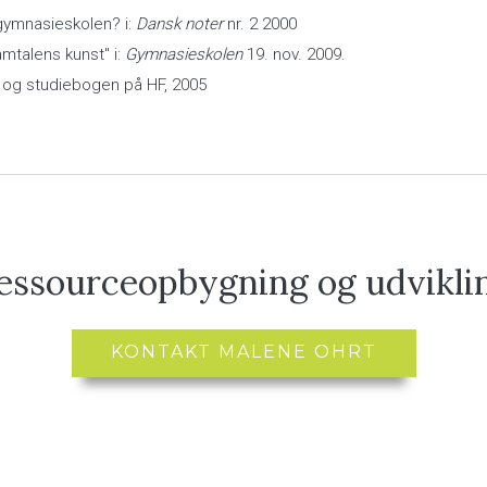
 gymnasieskolen? i:
Dansk noter
nr. 2 2000
amtalens kunst" i:
Gymnasieskolen
19. nov. 2009.
en og studiebogen på HF, 2005
essourceopbygning og udvikli
KONTAKT MALENE OHRT