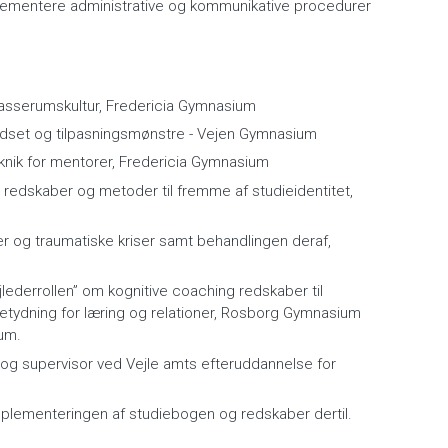
plementere administrative og kommunikative procedurer
klasserumskultur, Fredericia Gymnasium
indset og tilpasningsmønstre - Vejen Gymnasium
knik for mentorer, Fredericia Gymnasium
 redskaber og metoder til fremme af studieidentitet,
er og traumatiske kriser samt behandlingen deraf,
jlederrollen” om kognitive coaching redskaber til
etydning for læring og relationer, Rosborg Gymnasium
um.
 og supervisor ved Vejle amts efteruddannelse for
lementeringen af studiebogen og redskaber dertil.