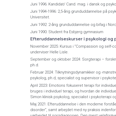
Juni 1996: Kandidat/ Cand. mag. i dansk og psyko
Juni 1994-1996: 2,5-årig grunduddannelse på psy
Universitet.
Juni 1992: 2-årig grunduddannelse og bifag i Nordi
Juni 1990: Student fra Esbjerg gymnasium
Efteruddannelseskurser i psykologi og 
November 2025: Kursus i ”Compassion og self-com
underviser Helle Lisle.
September og oktober 2024: Sorgterapi – forskni
ph.d.
Februar 2024: Tilknytningsdynamikker og -mønstre 
psykolog, ph.d, specialist og supervisor i psyko
April 2023: Emotions fokuseret terapi for individ
bruges i individuel terapi, og hvordan de individue
Simon klinisk psykolog, specialist i psykoterapi o
Maj 2021: Efteruddannelse i den moderne forstå
disorder", samt arbejdet med ny praksis indenfo
uarbejdet til sorgdiagnosen. Den mest velafprø