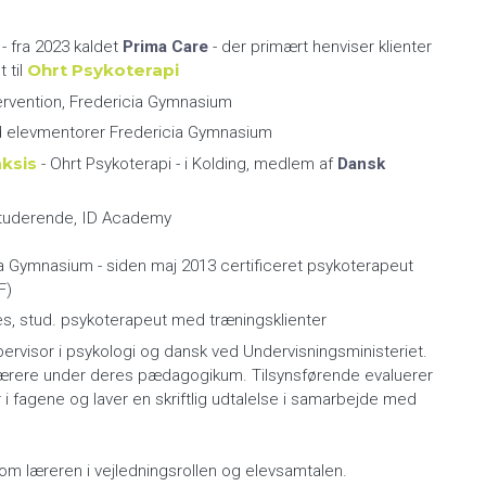
- fra 2023 kaldet
Prima Care
- der primært henviser klienter
Ohrt Psykoterapi
 til
tervention, Fredericia Gymnasium
ed elevmentorer Fredericia Gymnasium
ksis
- Ohrt Psykoterapi - i Kolding, medlem af
Dansk
estuderende, ID Academy
a Gymnasium - siden maj 2013 certificeret psykoterapeut
F)
s, stud. psykoterapeut med træningsklienter
pervisor i psykologi og dansk ved Undervisningsministeriet.
lærere under deres pædagogikum. Tilsynsførende evaluerer
 fagene og laver en skriftlig udtalelse i samarbejde med
om læreren i vejledningsrollen og elevsamtalen.