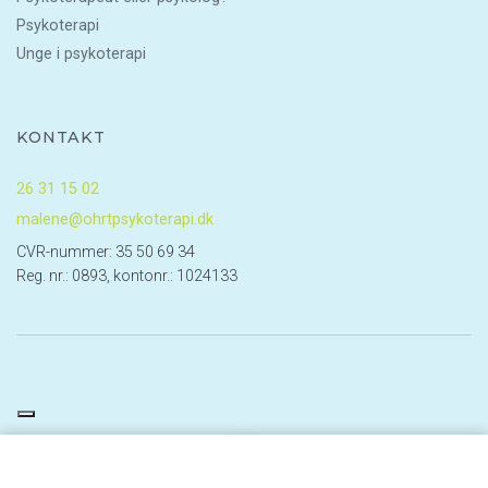
Psykoterapi
Unge i psykoterapi
KONTAKT
26 31 15 02
malene@ohrtpsykoterapi.dk
CVR-nummer: 35 50 69 34
Reg. nr.: 0893, kontonr.: 1024133
Copyright © 2026 - Ohrt Psykoterapi
, CVR 35506934
|
Privatlivspolitik
|
Cookiepolitik