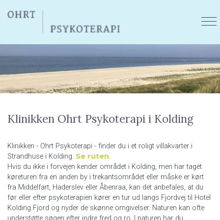
Skip
to
main
content
Klinikken Ohrt Psykoterapi i Kolding
Klinikken - Ohrt Psykoterapi - finder du i et roligt villakvarter i
Se ruten
Strandhuse i Kolding.
.
Hvis du ikke i forvejen kender området i Kolding, men har taget
køreturen fra en anden by i trekantsområdet eller måske er kørt
fra Middelfart, Haderslev eller Åbenraa, kan det anbefales, at du
før eller efter psykoterapien kører en tur ud langs Fjordvej til Hotel
Kolding Fjord og nyder de skønne omgivelser. Naturen kan ofte
understøtte søgen efter indre fred og ro. I naturen har du