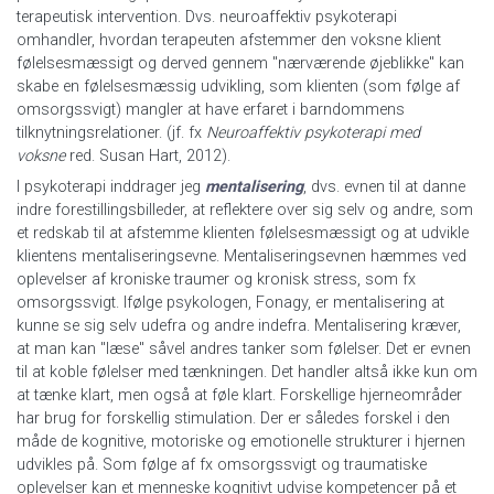
terapeutisk intervention. Dvs. neuroaffektiv psykoterapi
omhandler, hvordan terapeuten afstemmer den voksne klient
følelsesmæssigt og derved gennem "nærværende øjeblikke" kan
skabe en følelsesmæssig udvikling, som klienten (som følge af
omsorgssvigt) mangler at have erfaret i barndommens
tilknytningsrelationer. (jf. fx
Neuroaffektiv psykoterapi
med
voksne
red. Susan Hart, 2012).
I psykoterapi inddrager jeg
mentalisering
, dvs. evnen til at danne
indre forestillingsbilleder, at reflektere over sig selv og andre, som
et redskab til at afstemme klienten følelsesmæssigt og at udvikle
klientens mentaliseringsevne. Mentaliseringsevnen hæmmes ved
oplevelser af kroniske traumer og kronisk stress, som fx
omsorgssvigt. Ifølge psykologen, Fonagy, er mentalisering at
kunne se sig selv udefra og andre indefra. Mentalisering kræver,
at man kan "læse" såvel andres tanker som følelser. Det er evnen
til at koble følelser med tænkningen. Det handler altså ikke kun om
at tænke klart, men også at føle klart. Forskellige hjerneområder
har brug for forskellig stimulation. Der er således forskel i den
måde de kognitive, motoriske og emotionelle strukturer i hjernen
udvikles på. Som følge af fx omsorgssvigt og traumatiske
oplevelser kan et menneske kognitivt udvise kompetencer på et