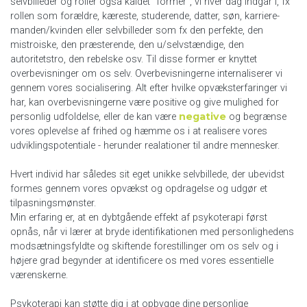
selvbilleder og roller også kaldet ”former”, vi hver dag indgår i, fx
rollen som forældre, kæreste, studerende, datter, søn, karriere-
manden/kvinden eller selvbilleder som fx den perfekte, den
mistroiske, den præsterende, den u/selvstændige, den
autoritetstro, den rebelske osv. Til disse former er knyttet
overbevisninger om os selv. Overbevisningerne internaliserer vi
gennem vores socialisering. Alt efter hvilke opvæksterfaringer vi
har, kan overbevisningerne være positive og give mulighed for
negative
personlig udfoldelse, eller de kan være
og begrænse
vores oplevelse af frihed og hæmme os i at realisere vores
udviklingspotentiale - herunder realationer til andre mennesker.
Hvert individ har således sit eget unikke selvbillede, der ubevidst
formes gennem vores opvækst og opdragelse og udgør et
tilpasningsmønster.
Min erfaring er, at en dybtgående effekt af psykoterapi først
opnås, når vi lærer at bryde identifikationen med personlighedens
modsætningsfyldte og skiftende forestillinger om os selv og i
højere grad begynder at identificere os med vores essentielle
værenskerne.
Psykoterapi kan støtte dig i at opbygge dine personlige