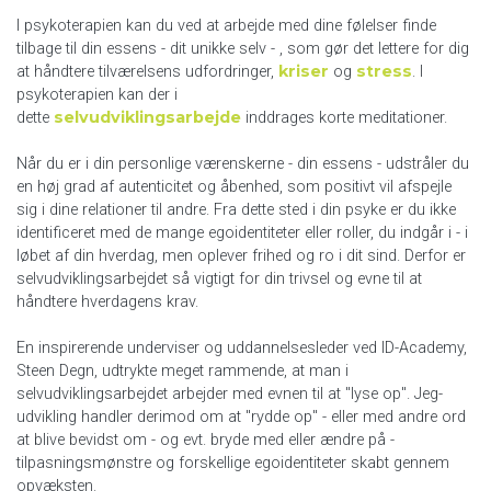
I psykoterapien kan du ved at arbejde med dine følelser finde
tilbage til din essens - dit unikke selv - , som gør det lettere for dig
kriser
stress
at håndtere tilværelsens udfordringer,
og
. I
psykoterapien kan der i
selvudviklingsarbejde
dette
inddrages korte meditationer.
Når du er i din personlige værenskerne - din essens - udstråler du
en høj grad af autenticitet og åbenhed, som positivt vil afspejle
sig i dine relationer til andre. Fra dette sted i din psyke er du ikke
identificeret med de mange egoidentiteter eller roller, du indgår i - i
løbet af din hverdag, men oplever frihed og ro i dit sind. Derfor er
selvudviklingsarbejdet så vigtigt for din trivsel og evne til at
håndtere hverdagens krav.
En inspirerende underviser og uddannelsesleder ved ID-Academy,
Steen Degn, udtrykte meget rammende, at man i
selvudviklingsarbejdet arbejder med evnen til at "lyse op". Jeg-
udvikling handler derimod om at "rydde op" - eller med andre ord
at blive bevidst om - og evt. bryde med eller ændre på -
tilpasningsmønstre og forskellige egoidentiteter skabt gennem
opvæksten.