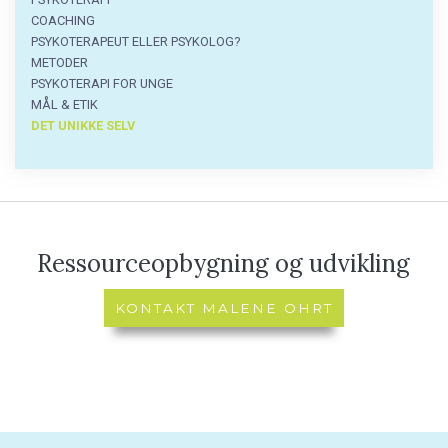
Psykoterapi
menu
COACHING
PSYKOTERAPEUT ELLER PSYKOLOG?
METODER
PSYKOTERAPI FOR UNGE
MÅL & ETIK
DET UNIKKE SELV
Ressourceopbygning og udvikling
KONTAKT MALENE OHRT