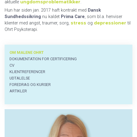
ungdomsproblematikker
aktuelle
.
Hun har siden jan. 2017 haft kontrakt med
Dansk
Sundhedssikring
nu kaldet
Prima Care
, som bl.a. henviser
stress
depressioner
klienter med angst, traumer, sorg,
og
til
Ohrt Psykoterapi.
Om
OM MALENE OHRT
malene
DOKUMENTATION FOR CERTIFICERING
menu
CV
KLIENTREFERENCER
UDTALELSE
FOREDRAG OG KURSER
ARTIKLER