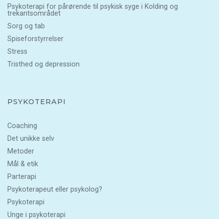
Psykoterapi for pårørende til psykisk syge i Kolding og
trekantsområdet
Sorg og tab
Spiseforstyrrelser
Stress
Tristhed og depression
PSYKOTERAPI
Coaching
Det unikke selv
Metoder
Mål & etik
Parterapi
Psykoterapeut eller psykolog?
Psykoterapi
Unge i psykoterapi