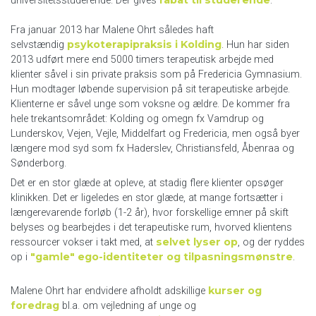
rabat til studerende
universitetsstuderende. Der gives
.
Fra januar 2013 har Malene Ohrt således haft
psykoterapipraksis i Kolding
selvstændig
. Hun har siden
2013 udført mere end 5000 timers terapeutisk arbejde med
klienter såvel i sin private praksis som på Fredericia Gymnasium.
Hun modtager løbende supervision på sit terapeutiske arbejde.
Klienterne er såvel unge som voksne og ældre. De kommer fra
hele trekantsområdet: Kolding og omegn fx Vamdrup og
Lunderskov, Vejen, Vejle, Middelfart og Fredericia, men også byer
længere mod syd som fx Haderslev, Christiansfeld, Åbenraa og
Sønderborg.
Det er en stor glæde at opleve, at stadig flere klienter opsøger
klinikken. Det er ligeledes en stor glæde, at mange fortsætter i
længerevarende forløb (1-2 år), hvor forskellige emner på skift
belyses og bearbejdes i det terapeutiske rum, hvorved klientens
selvet lyser op
ressourcer vokser i takt med, at
, og der ryddes
"gamle" ego-identiteter og tilpasningsmønstre
op i
.
kurser og
Malene Ohrt har endvidere afholdt adskillige
foredrag
bl.a. om vejledning af unge og