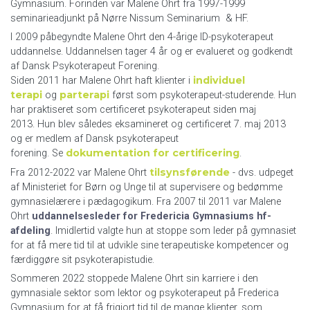
Gymnasium. Forinden var Malene Ohrt fra 1997-1999
seminarieadjunkt på Nørre Nissum Seminarium & HF.
I 2009 påbegyndte Malene Ohrt den 4-årige ID-psykoterapeut
uddannelse. Uddannelsen tager 4 år og er evalueret og godkendt
af Dansk Psykoterapeut Forening.
individuel
Siden 2011 har Malene Ohrt haft klienter i
terapi
parterapi
og
først som psykoterapeut-studerende. Hun
har praktiseret som certificeret psykoterapeut siden maj
2013. Hun blev således eksamineret og certificeret 7. maj 2013
og er medlem af Dansk psykoterapeut
dokumentation for certificering
forening. Se
.
tilsynsførende
Fra 2012-2022 var Malene Ohrt
- dvs. udpeget
af Ministeriet for Børn og Unge til at supervisere og bedømme
gymnasielærere i pædagogikum. Fra 2007 til 2011 var Malene
Ohrt
uddannelsesleder for Fredericia Gymnasiums hf-
afdeling
. Imidlertid valgte hun at stoppe som leder på gymnasiet
for at få mere tid til at udvikle sine terapeutiske kompetencer og
færdiggøre sit psykoterapistudie.
Sommeren 2022 stoppede Malene Ohrt sin karriere i den
gymnasiale sektor som lektor og psykoterapeut på Frederica
Gymnasium for at få frigjort tid til de mange klienter, som