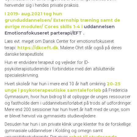
henvender sig i hendes private praksis.
I 2019- aug.2021 tog hun
grunduddannelsen/ Externship træning samt de
øvrige moduler/ Cores skills 1-4 i
uddannelsen
Emotionsfokuseret parterapi/EFT .
Læs evt. meget om Dansk Center for emotionsfokuseret
https://dkceft.dk
terapi:
. Malene Ohrt står også på deres
danske terapeutliste.
Hun er endvidere terapeut og vejleder for ID-
psykoterapistuderende i forbindelse med den afsluttende
specialeskrivning.
20-25
Hvert skoleår har hun i mere end 10 år haft omkring
unge i psykoterapeutiske samtaleforløb
på Fredericia
Gymnasium, hvor hun bidrog til at opbygge de unges ressourcer
og fastholde dem i uddannelsesforløbet på trods af udfordringer.
Mere end 200 sessioner har hun hvert år haft med de unge, som
er blevet henvist via gymnasiets studievejledere.
Desuden har hun i sin private klinik unge klienter fra de forskellige
gymnasiale uddannelser i Kolding og omegn samt