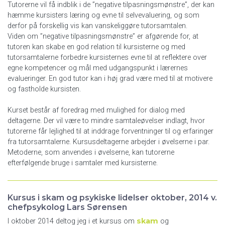
Tutorerne vil få indblik i de ”negative tilpasningsmønstre”, der kan
hæmme kursisters læring og evne til selvevaluering, og som
derfor på forskellig vis kan vanskeliggøre tutorsamtalen.
Viden om ”negative tilpasningsmønstre” er afgørende for, at
tutoren kan skabe en god relation til kursisterne og med
tutorsamtalerne forbedre kursisternes evne til at reflektere over
egne kompetencer og mål med udgangspunkt i lærernes
evalueringer. En god tutor kan i høj grad være med til at motivere
og fastholde kursisten.
Kurset består af foredrag med mulighed for dialog med
deltagerne. Der vil være to mindre samtaleøvelser indlagt, hvor
tutorerne får lejlighed til at inddrage forventninger til og erfaringer
fra tutorsamtalerne. Kursusdeltagerne arbejder i øvelserne i par.
Metoderne, som anvendes i øvelserne, kan tutorerne
efterfølgende bruge i samtaler med kursisterne.
Kursus i skam og psykiske lidelser oktober, 2014 v.
chefpsykolog Lars Sørensen
skam
I oktober 2014 deltog jeg i et kursus om
og