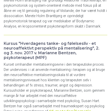
Merete Holm Brantbjerg har grundlagt Relationel Traumeterapi, en
psykomotorisk og system-orienteret metode med fokus på at
åbne en vej til gensidig regulering af tilstande, der har været holdt i
dissociation. Merete Holm Brantbjerg er oprindeligt
psykomotorisk terapeut og var medskaber af Bodynamic
Analyse, en kropsorienteret psykoterapiform skabt i Danmark.
Kursus "Hverdagens tanke- og følelsesliv - et
neuroaffektivt perspektiv på mentalisering", 2.
og 3. nov. 2017 v. Marianne Bentzen,
psykoterapeut (MPF)
Kurset omhandler mentatiseringsevne i den terapeutiske proces.
Der undervises i i at anvende mentalisering i terapien og at bruge
den neuroaffektive mentaliseringsskala til at vurdere
mentaliseringsniveauet hos klienten og terapeuten selv i
behandlingen af fx stress, traumer, angst og depression.
Kursusholder er psykoterapeut, Marianne Bentzen, som gennem
mange år har arbejdet med den neuroaffektive
udviklingspsykologi i samarbejde med psykolog, Susan Hart.
Bentzen har også samarbejdet med traumeekspert og psykolog