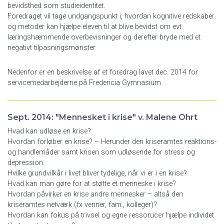
bevidsthed som studieidentitet.
Foredraget vil tage undgangspunkt i, hvordan kognitive redskaber
og metoder kan hjælpe eleven til at blive bevidst om evt.
læringshæmmende overbevisninger og derefter bryde med et
negativt tilpasningsmønster.
Nedenfor er en beskrivelse af et foredrag lavet dec. 2014 for
servicemedarbejderne på Fredericia Gymnasium
Sept. 2014: "Mennesket i krise" v. Malene Ohrt
Hvad kan udløse en krise?
Hvordan forløber en krise? – Herunder den kriseramtes reaktions-
og handlemåder samt krisen som udløsende for stress og
depression.
Hvilke grundvilkår i livet bliver tydelige, når vi er i en krise?
Hvad kan man gøre for at støtte et menneske i krise?
Hvordan påvirker en krise andre mennesker – altså den
kriseramtes netværk (fx venner, fam., kolleger)?
Hvordan kan fokus på trivsel og egne ressorucer hjælpe individet