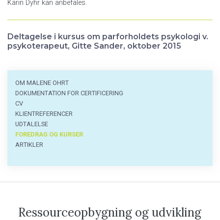
Karin Dyhr kan anbefales.
D
eltagelse i kursus om parforholdets psykologi v.
psykoterapeut, Gitte Sander, oktober 2015
Om
OM MALENE OHRT
malene
DOKUMENTATION FOR CERTIFICERING
menu
CV
KLIENTREFERENCER
UDTALELSE
FOREDRAG OG KURSER
ARTIKLER
Ressourceopbygning og udvikling