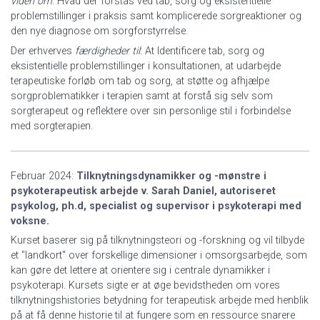
viden om
: Hvad der forstås ved tab, sorg og eksistentielle
problemstillinger i praksis samt komplicerede sorgreaktioner og
den nye diagnose om sorgforstyrrelse.
Der erhverves
færdigheder til
: At Identificere tab, sorg og
eksistentielle problemstillinger i konsultationen, at udarbejde
terapeutiske forløb om tab og sorg, at støtte og afhjælpe
sorgproblematikker i terapien samt at forstå sig selv som
sorgterapeut og reflektere over sin personlige stil i forbindelse
med sorgterapien.
Februar 2024:
Tilknytningsdynamikker og -mønstre i
psykoterapeutisk arbejde v. Sarah Daniel, autoriseret
psykolog, ph.d, specialist og supervisor i psykoterapi med
voksne.
Kurset baserer sig på tilknytningsteori og -forskning og vil tilbyde
et "landkort" over forskellige dimensioner i omsorgsarbejde, som
kan gøre det lettere at orientere sig i centrale dynamikker i
psykoterapi. Kursets sigte er at øge bevidstheden om vores
tilknytningshistories betydning for terapeutisk arbejde med henblik
på at få denne historie til at fungere som en ressource snarere