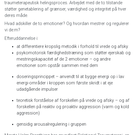
traumeterapeutisk helingsproces. Arbejdet med de to tilstande
støtter genetablering af grænser, værdighed og integritet på hver
deres måde.
Hvad adskiller de to emotioner? Og hvordan mestrer og regulerer
vi de:m?
Efteruddannelse i:
at differentiere kropslig metodik i forhold til vrede og afsky
psykomotorisk færdighedstræning som støtter ejerskab og
mestringskapacitet af de 2 emotioner – og andre
emotioner som opstår sammen med dem
doseringsprincippet – anvendt til at bygge energi op i lav
energi-områder i kroppen som første skridt i at eje
udadgående impulser
teoretisk forståelse af forskellen på vrede og afsky – og af
forskellen på reaktiv og proaktiv aggression (varm og kold
aggression)
gensidig arousalregulering i gruppen