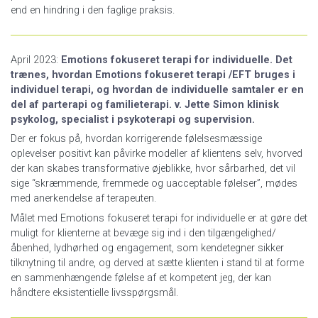
end en hindring i den faglige praksis.
April 2023:
Emotions fokuseret terapi for individuelle. Det
trænes, hvordan Emotions fokuseret terapi /EFT bruges i
individuel terapi, og hvordan de individuelle samtaler er en
del af parterapi og familieterapi. v. Jette Simon klinisk
psykolog, specialist i psykoterapi og supervision.
Der er fokus på, hvordan korrigerende følelsesmæssige
oplevelser positivt kan påvirke modeller af klientens selv, hvorved
der kan skabes transformative øjeblikke, hvor sårbarhed, det vil
sige “skræmmende, fremmede og uacceptable følelser”, mødes
med anerkendelse af terapeuten.
Målet med Emotions fokuseret terapi for individuelle er at gøre det
muligt for klienterne at bevæge sig ind i den tilgængelighed/
åbenhed, lydhørhed og engagement, som kendetegner sikker
tilknytning til andre, og derved at sætte klienten i stand til at forme
en sammenhængende følelse af et kompetent jeg, der kan
håndtere eksistentielle livsspørgsmål.