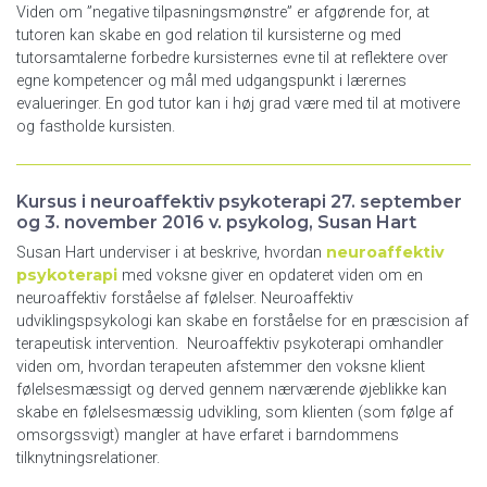
Viden om ”negative tilpasningsmønstre” er afgørende for, at
tutoren kan skabe en god relation til kursisterne og med
tutorsamtalerne forbedre kursisternes evne til at reflektere over
egne kompetencer og mål med udgangspunkt i lærernes
evalueringer. En god tutor kan i høj grad være med til at motivere
og fastholde kursisten.
Kursus i neuroaffektiv psykoterapi 27. september
og 3. november 2016 v. psykolog, Susan Hart
neuroaffektiv
Susan Hart underviser i at beskrive, hvordan
psykoterapi
med voksne giver en opdateret viden om en
neuroaffektiv forståelse af følelser. Neuroaffektiv
udviklingspsykologi kan skabe en forståelse for en præscision af
terapeutisk intervention. Neuroaffektiv psykoterapi omhandler
viden om, hvordan terapeuten afstemmer den voksne klient
følelsesmæssigt og derved gennem nærværende øjeblikke kan
skabe en følelsesmæssig udvikling, som klienten (som følge af
omsorgssvigt) mangler at have erfaret i barndommens
tilknytningsrelationer.