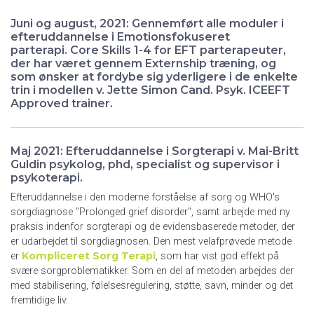
Juni og august, 2021: Gennemført alle moduler i
efteruddannelse i Emotionsfokuseret
parterapi. Core Skills 1-4 for EFT parterapeuter,
der har været gennem Externship træning, og
som ønsker at fordybe sig yderligere i de enkelte
trin i modellen v. Jette Simon Cand. Psyk. ICEEFT
Approved trainer.
Maj 2021: Efteruddannelse i Sorgterapi v. Mai-Britt
Guldin psykolog, phd, specialist og supervisor i
psykoterapi.
Efteruddannelse i den moderne forståelse af sorg og WHO's
sorgdiagnose "Prolonged grief disorder", samt arbejde med ny
praksis indenfor sorgterapi og de evidensbaserede metoder, der
er udarbejdet til sorgdiagnosen. Den mest velafprøvede metode
Kompliceret Sorg Terapi
er
, som har vist god effekt på
svære sorgproblematikker. Som en del af metoden arbejdes der
med stabilisering, følelsesregulering, støtte, savn, minder og det
fremtidige liv.