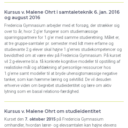
Kursus v. Malene Ohrt i samtaleteknik 6. jan. 2016
og august 2016
Fredericia Gymnasium arbejder med et forsøg, der strækker sig
over to år, hvor 2.g'er fungerer som studiemæssige
sparringspartnere for 1.g'er med samme studieretning. Målet er,
at tre gruppe-samtaler pr. semester med lidt mere erfarne og
studievante 2.g elever skal højne 1.g'ernes studiekompetencer og
bevidsthed om at være elev på Fredericia Gymnasium. På kurset
vil 2.g-eleverne bl.a. få konkrete kognitive modeller til opstilling af
realistiske mål og afdækning af personlige ressourcer hos
1.g'erne samt modeller til at bryde uhensigtsmæssige negative
tanker, som kan hæmme læring og selvtillid. De vil desuden
erhverve viden om begrebet studieidentitet og lære om aktiv
lytning som en basal relations-færdighed.
Kursus v. Malene Ohrt om studieidentitet
Kurset den
7. oktober 2015
på Fredericia Gymnasium
omhandler, hvordan lærer- og elevsamtalen kan højne elevens