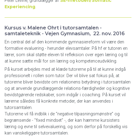
SE-metoden/Somatic
Peter Levine, grundlægger af
Experiencing
.
Kursus v. Malene Ohrt i tutorsamtalen -
samtaleteknik - Vejen Gymnasium, 22. nov. 2016
En central del af den kommende gymnasiereform vil være den
formative evaluering - herunder elevsamtaler. På hf er tutoren en
lærer, som skal støtte eleven til refleksion over egen læring og til
at kunne sætte mål for sin læring og kompetenceudvikling.
På kurset arbejdes med at klæde tutorerne på til at kunne indgå
professionelt i rollen som tutor. Der vil blive sat fokus på, at
tutorerne bliver bevidste om relationens betydning i tutorsamtalen
og at anvende grundlæggende relations-færdigheder og kognitive
bevidstgørende redskaber, som indgår i coaching. På kurset vil
lærerne således få konkrete metoder, der kan anvendes i
tutorsamtalen.
Tutorerne vil få indblik i de ”negative tilpasningsmønstre” og
begrænsende - "fixed mindset" -, der kan hæmme kursisters
læring og evne til selvevaluering, og som derfor på forskellig vis
kan vanskeliggøre tutorsamtalen.