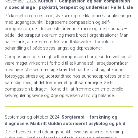
November 2025:
Kursus i ”Compassion og self-compassion”
v. speciallæge i psykiatri, terapeut og underviser Helle Lisle
På kurset integreres teori, øvelser og meditationer/visualiseringer
med udgangspunkt i begreberne compassion og self-
compassion, der de seneste år vundet mere og mere indpas –
både i det terapeutiske rum og mere bredt i organisationer. Man
har erfaret, at det er en effektiv indfaldsvinkel i forhold til
behandling af både stress, angst og depressioner.
Compassion og særligt self-compassion har desuden vist sig at
være meget virksomt i forhold til at kunne stå i arbejdsområder
med høje følelsesmæssige krav. Det har her vist sig at kunne
forebygge stress og udbrændthed hos sundhedsprofessionelle
samtidig med, at det fremmer et godt samarbejde. Self-
compassion bidrager i forhold til at fremme den emotionelle
selvreguleringsevne og øge oplevelsen af ro og balance.
September og oktober 2024:
Sorgterapi – forskning og
diagnose v. Maibritt Guldin autoriseret psykolog og ph.d.
Der erhverves med udgangspunkt i evidensbaseret forskning