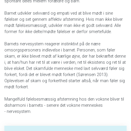
spontant deles mellem forældre og barn.
Barnet udvikler selvværd og empati ved at blive mødt i sine
følelser og set gennem affektiv afstemning. Hvis man ikke bliver
mødt følelsesmæssigt, udvikler man ikke et godt selvværd. Alle
former for ikke delte/mødte følelser er derfor smertefulde.
Barnets nervesystem reagerer instinktivt på de nære
omsorgspersoners indlevelse i barnet. Personen, som føler
skam, er ikke blevet mødt af kærlige øjne, der har bekræftet denne
i, at han/hun har ret til at være i verden, ret til eksistens og ret til at
blive elsket. Det skamfulde menneske med lavt selvværd føler sig
forkert, fordi det er blevet mødt forkert (Sørensen 2013).
Oplevelsen af skam og forkerthed starter altså, når man føler sig
mødt forkert.
Mangelfuld følelsesmæssig afstemning hos den voksne bliver til
disharmoni i barnets - senere det voksne menneskes
- nervesystem.