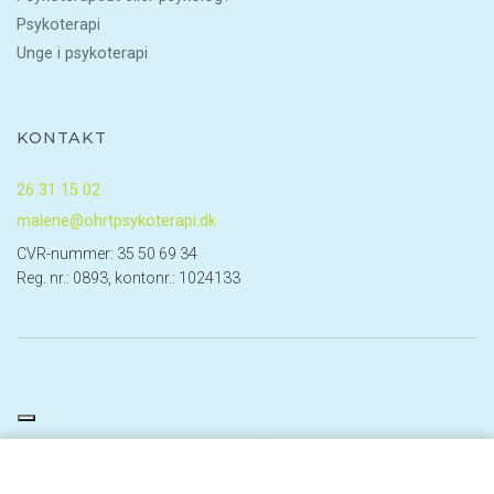
Psykoterapi
Unge i psykoterapi
KONTAKT
26 31 15 02
malene@ohrtpsykoterapi.dk
CVR-nummer: 35 50 69 34
Reg. nr.: 0893, kontonr.: 1024133
Copyright © 2026 - Ohrt Psykoterapi
, CVR 35506934
|
Privatlivspolitik
|
Cookiepolitik