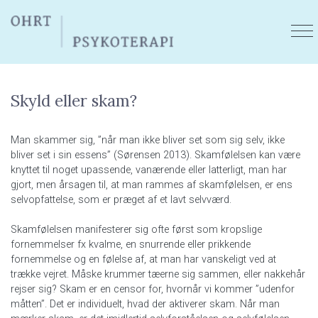
Gå
til
hovedindhold
Skyld eller skam?
Man skammer sig, ”når man ikke bliver set som sig selv, ikke
bliver set i sin essens” (Sørensen 2013). Skamfølelsen kan være
knyttet til noget upassende, vanærende eller latterligt, man har
gjort, men årsagen til, at man rammes af skamfølelsen, er ens
selvopfattelse, som er præget af et lavt selvværd.
Skamfølelsen manifesterer sig ofte først som kropslige
fornemmelser fx kvalme, en snurrende eller prikkende
fornemmelse og en følelse af, at man har vanskeligt ved at
trække vejret. Måske krummer tæerne sig sammen, eller nakkehår
rejser sig? Skam er en censor for, hvornår vi kommer ”udenfor
måtten”. Det er individuelt, hvad der aktiverer skam. Når man