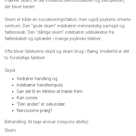
mærker skam, er det imidlertid selvforståelsen og selvfølelsen,
der bliver berørt.
Skam er både en socialiseringsfaktor, men også psykens smerte-
centrum. Den ”gode skam” indebærer menneskelig samspil og
fællesskab. Den ”dårlige skam” indebærer udelukkelse fra
fælleskabet og optræder i mange psykiske lidelser.
Ofte bliver følelserne skyld og skam brug i flæng. Imidlertid er det
to forskellige følelser.
Skyld:
Vedrører handling og
Indebærer handleimpuls
Gør det til en lettelse at træde frem
Kan sones
”Den anden” er sekundær
Narcissime præg?
Behandling: At tage ansvar (respons ability)
Skam: