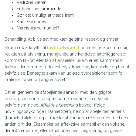
Vedrører væren
Er handlingslammende
Gør det umuligt at træde frem
Kan ikke sones
Narcissisme mangel?
Behandling: At blive set med kærlige øjne, respekt og empati
lavt selvværd
Skam er tæt knyttet til
og er en følelsesmæssig
reaktion på afvisning, manglende anerkendelse, latterliggørelse,
kommen til kort eller tab af anseelse. Skam er en sammensat
følelse, der rummer forlegenhed, ydmygelse, krænkelse og tab af
selvfølelse. Benægtet skam kan udløse overeaktioner som fx
irrationel raseri og aggressivitet.
Det er igennem de afspejlende samspil med de vigtigste
omsorgspersoner, at spædbarnet opdager en gryende
selvfornemmelse.
Affektiv afstemning
betyder ifølge
udviklingspsykologen, Daniel Stern, netop at spejle den andens
(barnets følelser) og at mærke at kunne være sammen med den
anden om det. Eksempler på affekstive samspil er den voksne,
der trøster barnet, eller situationen hvor begejstring og glæde