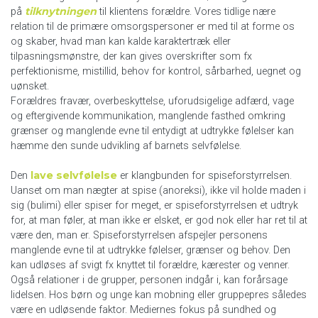
tilknytningen
på
til klientens forældre. Vores tidlige nære
relation til de primære omsorgspersoner er med til at forme os
og skaber, hvad man kan kalde karaktertræk eller
tilpasningsmønstre, der kan gives overskrifter som fx
perfektionisme, mistillid, behov for kontrol, sårbarhed, uegnet og
uønsket.
Forældres fravær, overbeskyttelse, uforudsigelige adfærd, vage
og eftergivende kommunikation, manglende fasthed omkring
grænser og manglende evne til entydigt at udtrykke følelser kan
hæmme den sunde udvikling af barnets selvfølelse.
lave selvfølelse
Den
er klangbunden for spiseforstyrrelsen.
Uanset om man nægter at spise (anoreksi), ikke vil holde maden i
sig (bulimi) eller spiser for meget, er spiseforstyrrelsen et udtryk
for, at man føler, at man ikke er elsket, er god nok eller har ret til at
være den, man er. Spiseforstyrrelsen afspejler personens
manglende evne til at udtrykke følelser, grænser og behov. Den
kan udløses af svigt fx knyttet til forældre, kærester og venner.
Også relationer i de grupper, personen indgår i, kan forårsage
lidelsen. Hos børn og unge kan mobning eller gruppepres således
være en udløsende faktor. Mediernes fokus på sundhed og