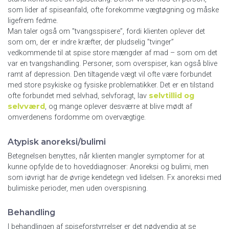
som lider af spiseanfald, ofte forekomme vægtøgning og måske
ligefrem fedme.
Man taler også om ”tvangsspisere”, fordi klienten oplever det
som om, der er indre kræfter, der pludselig ”tvinger”
vedkommende til at spise store mængder af mad – som om det
var en tvangshandling. Personer, som overspiser, kan også blive
ramt af depression. Den tiltagende vægt vil ofte være forbundet
med store psykiske og fysiske problematikker. Det er en tilstand
selvtillid og
ofte forbundet med selvhad, selvforagt, lav
selvværd
, og mange oplever desværre at blive mødt af
omverdenens fordomme om overvægtige.
Atypisk anoreksi/bulimi
Betegnelsen benyttes, når klienten mangler symptomer for at
kunne opfylde de to hoveddiagnoser: Anoreksi og bulimi, men
som iøvrigt har de øvrige kendetegn ved lidelsen. Fx anoreksi med
bulimiske perioder, men uden overspisning.
Behandling
I behandlingen af spiseforstyrrelser er det nødvendig at se