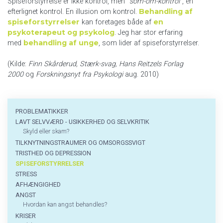
Spiseforstyrrelse er ikke kontrol, men ”
som-om-kontrol
”, en
Behandling af
efterlignet kontrol. En illusion om kontrol.
spiseforstyrrelser
en
kan foretages både af
psykoterapeut og psykolog
. Jeg har stor erfaring
behandling af unge
med
, som lider af spiseforstyrrelser.
(Kilde:
Finn Skårderud, Stærk-svag, Hans Reitzels Forlag
2000
og
Forskningsnyt fra Psykologi
aug. 2010)
Problematikker
PROBLEMATIKKER
LAVT SELVVÆRD - USIKKERHED OG SELVKRITIK
Skyld eller skam?
TILKNYTNINGSTRAUMER OG OMSORGSSVIGT
TRISTHED OG DEPRESSION
SPISEFORSTYRRELSER
STRESS
AFHÆNGIGHED
ANGST
Hvordan kan angst behandles?
KRISER