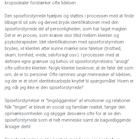
kropsidealer forstærker ofte lidelsen.
Den spiseforstyrrede hjælpes og støttes i processen med at finde
tilbage til sit selv og derved bryde identifikationen med den
spiseforstyrrede del af personligheden, som har taget magten.
Det er en proces, som kræver stor tillid mellem klienten og
psykoterapeuten. Idet identifikationen med spiseforstyrrelsen
brydes, vil klienten atter kunne mærke sine følelser (tristhed,
skam, tomhed, vrede, selvforagt osv.). I processen med at
definere egne grænser og behov vil spiseforstyrrelsens "ansigt"
ofte udfordre klienten. Nogle klienter beskriver, at de føler det som
om, de er to personer. Ofte rammes unge mennesker af lidelsen,
og der er et stort identitetsarbejde knyttet til spørgsmålet: Hvem er
jeg, når jeg ikke er den spiseforstyrrede?
Spiseforstyrrelser er ”tingsliggørelse” af emotioner og relationer.
Når ”tingen” er blevet en social og familiær realitet, fanger den
opmærksomheden og skygger desværre ofte for at se den
spiseforstyrrede som et helt menneske samt de bagvedliggende
årsager dertil.