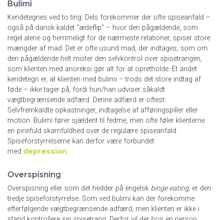
Bulimi
Kendetegnes ved to ting: Dels forekommer der ofte spiseanfald –
også på dansk kaldet ”ædeflip” – hvor den pågældende, som
regel alene og hemmeligt for de nærmeste relationer, spiser store
mængder af mad. Det er ofte usund mad, der indtages, som om
den pågældende helt mister den selvkontrol over spisetrangen,
som klienten med anoreksi gør alt for at opretholde. Et andet
kendetegn er, at klienten med bulimi – trods det store indtag af
føde – ikke tager på, fordi hun/han udviser såkaldt
vægtbegrænsende adfærd. Denne adfærd er oftest:
Selvfremkaldte opkastninger, indtagelse af afføringspiller eller
motion. Bulimi fører sjældent til fedme, men ofte føler klienterne
en pinefuld skamfuldhed over de regulære spiseanfald.
Spiseforstyrrelserne kan derfor være forbundet
depression
med
.
Overspisning
Overspisning eller som det hedder på engelsk
binge eating
, er den
tredje spiseforstyrrelse. Som ved bulimi kan der forekomme
efterfølgende vægtbegrænsende adfærd, men klienten er ikke i
stand kontrollere sin spisetrang. Derfor vil der hos en person,