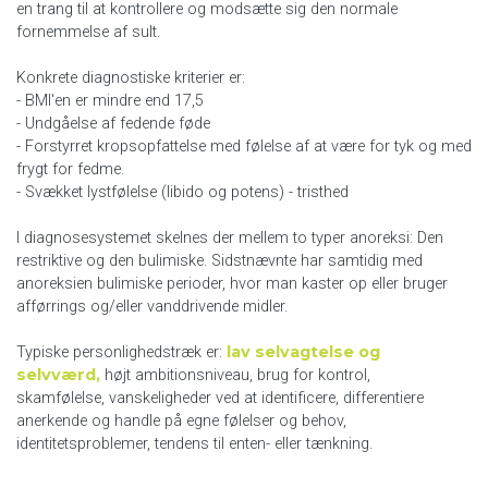
en trang til at kontrollere og modsætte sig den normale
fornemmelse af sult.
Konkrete diagnostiske kriterier er:
- BMI'en er mindre end 17,5
- Undgåelse af fedende føde
- Forstyrret kropsopfattelse med følelse af at være for tyk og med
frygt for fedme.
- Svækket lystfølelse (libido og potens) - tristhed
I diagnosesystemet skelnes der mellem to typer anoreksi: Den
restriktive og den bulimiske. Sidstnævnte har samtidig med
anoreksien bulimiske perioder, hvor man kaster op eller bruger
afførrings og/eller vanddrivende midler.
lav selvagtelse og
Typiske personlighedstræk er:
selvværd,
højt ambitionsniveau, brug for kontrol,
skamfølelse, vanskeligheder ved at identificere, differentiere
anerkende og handle på egne følelser og behov,
identitetsproblemer, tendens til enten- eller tænkning.